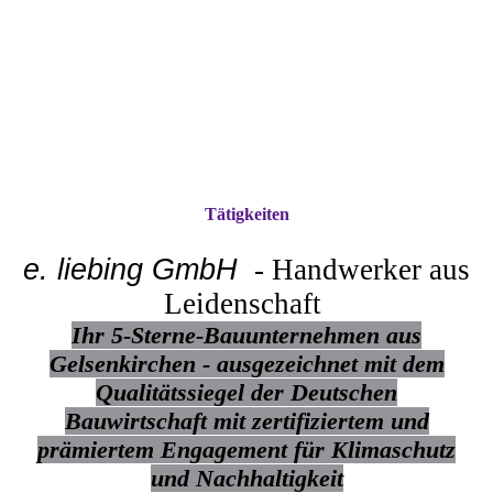
Tätigkeiten
e. liebing
GmbH
- Handwerker aus
Leidenschaft
Ihr 5-Sterne-Bauunternehmen aus
Gelsenkirchen - ausgezeichnet
mit dem
Qualitätssiegel d
er Deutschen
Bauwirtschaft mit zertifiziertem und
prämiertem Engagement für Klimaschutz
und Nachhaltigkeit