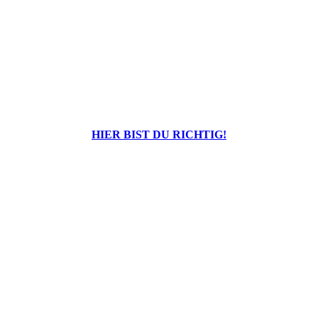
Praktikumswoche
H
IER BIST DU RICHTIG!