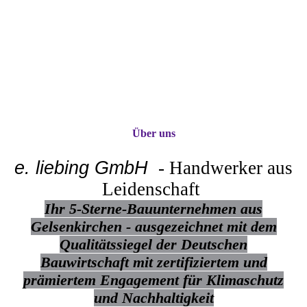
Über uns
e. liebing
GmbH
- Handwerker aus
Leidenschaft
Ihr 5-Sterne-Bauunternehmen aus
Gelsenkirchen - ausgezeichnet
mit dem
Qualitätssiegel d
er Deutschen
Bauwirtschaft mit zertifiziertem und
prämiertem Engagement für Klimaschutz
und Nachhaltigkeit