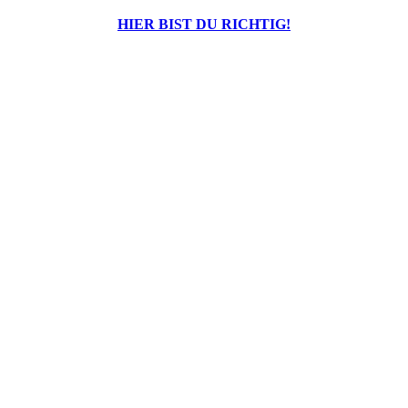
Praktikumswoche
H
IER BIST DU RICHTIG!