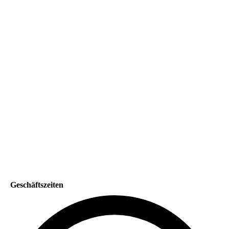
IMG_0468
IMG_1005
IMG_1580
50-jahre-ausbildung_logo-04
Baugewerken-Innung - 2
Geschäftszeiten